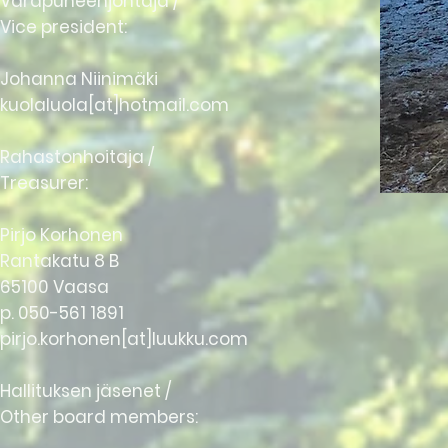
Varapuheenjohtaja /
Vice president:
Johanna Niinimäki
kuolaluola[at]hotmail.com
Rahastonhoitaja /
Treasurer:
Pirjo Korhonen
Rantakatu 8 B
65100 Vaasa
p. 050-561 1891
pirjo.korhonen[at]luukku.com
Hallituksen jäsenet /
Other board members: