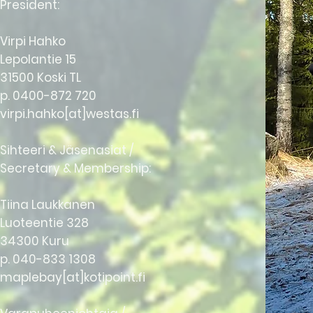
President:
Virpi Hahko
Lepolantie 15
31500 Koski TL
p. 0400-872 720
virpi.hahko[at]westas.fi
Sihteeri & Jäsenasiat /
Secretary & Membership:
Tiina Laukkanen
Luoteentie 328
34300 Kuru
p. 040-833 1308
maplebay[at]kotipoint.fi