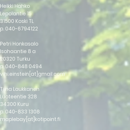
Heikki Hahko
Lepolantie 15
31500 Koski TL
p. 040-6794122
Petri Honkasalo
Isohaantie 8 a
20320 Turku
p. 040-848 0494
vihi.einstein[at]gmail.com
Tiina Laukkanen
Luoteentie 328
34300 Kuru
p. 040-833 1308
maplebay[at]kotipoint.fi