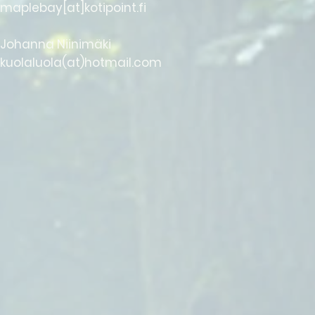
maplebay[at]kotipoint.fi
Johanna Niinimäki
kuolaluola(at)hotmail.com