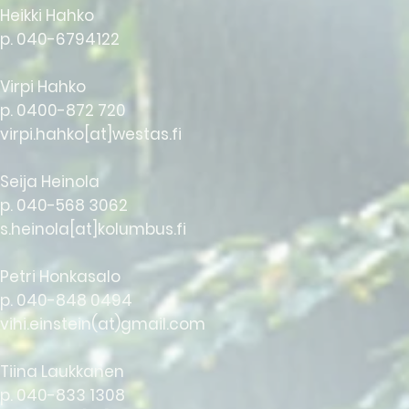
Heikki Hahko
p. 040-6794122
Virpi Hahko
p. 0400-872 720
virpi.hahko[at]westas.fi
Seija Heinola
p. 040-568 3062
s.heinola[at]kolumbus.fi
Petri Honkasalo
p. 040-848 0494
vihi.einstein(at)gmail.com
Tiina Laukkanen
p. 040-833 1308