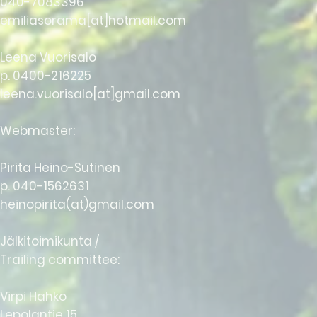
040-7083396
emiliasorama[at]hotmail.com
Leena Vuorisalo
p.
0400-216225
leena.vuorisalo[at]gmail.com
Webmaster:
Pirita Heino-Sutinen
p. 040-1562631
heinopirita(at)gmail.com
Jälkitoimikunta /
Trailing committee:
Virpi Hahko
Lepolantie 15