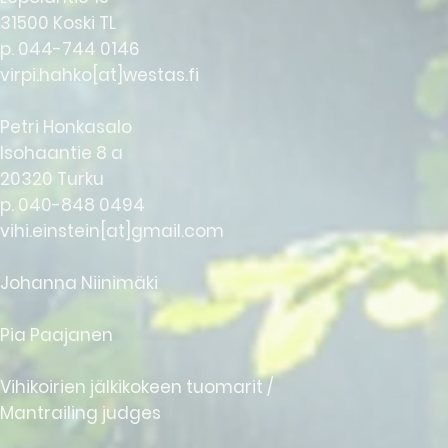
31500 Koski TL
p. 044-744 0146
virpi.hahko[at]westas
.fi
Petri Honkasalo
Isohaantie 8 a
20320 Turku
p. 040-848 0494
vihi.einstein[at]gmail.com
Johanna Niinimäki
Pia Paajanen
Vihikoirien jälkikokeen tuomarit /
Mantrailing judges