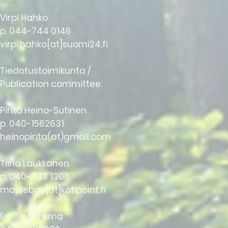
Virpi Hahko
p. 044-744 0146
virpi.hahko[at]suomi24.fi
Tiedotustoimikunta /
Publication committee:
Pirita Heino-Sutinen
p. 040-1562631
heinopirita(at)gmail.com
Tiina Laukkanen
p. 040-833 1308
maplebay[at]kotipoint.fi
Emilia Sorama