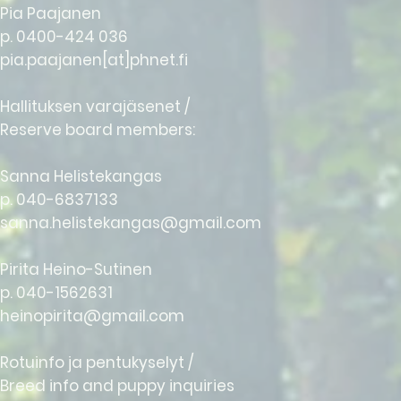
Pia Paajanen
p. 0400-424 036
pia.paajanen[at]phnet.fi
Hallituksen varajäsenet /
Reserve board members:
Sanna Helistekangas
p. 040-6837133
sanna.helistekangas@gmail.com
Pirita Heino-Sutinen
p. 040-1562631
heinopirita@gmail.com
Rotuinfo ja pentukyselyt /
Breed info and puppy inquiries