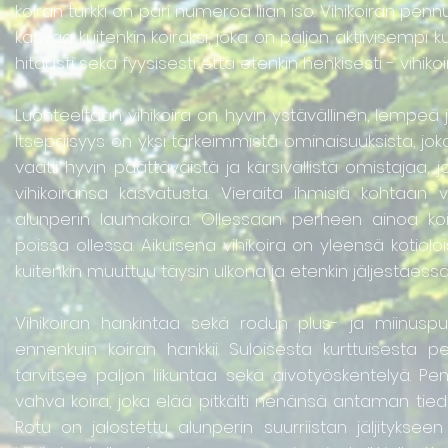
koiran turkki on pari numeroa liian iso. Vihikoiran penn
kasvaa kuitenkin koiraksi, joka on paljon aktiivisempi kuin
hitaasti sekä fyysisesti että etenkin henkisesti - vihik
Luonteeltaan vihikoira on hyvin ystävällinen, lempeä 
Itsepäisyys on yksi tärkeimmistä ominaisuuksista, jok
vaatii hyvin päättäväistä ja kärsivällistä omistajaa, j
vihikoiransa kasvatusta. Vieraita ihmisiä kohtaan 
alunperin laumakoira. Ollessaan perheen ainoa koi
poissa ollessa. Aikuisena vihikoira on yleensä kotiolo
kuitenkin muuttuu täysin ulkona ja etenkin jäljestäessää
Vihikoiran hankintaa sekä rodun plus- ja miinusp
ennenkuin koiran hankkii. Suloisesta kurttuisesta 
tarvitsee paljon liikuntaa sekä aivotyöskentelyä. Pe
vahva koira, joka elää pitkälti nenänsä antaman tiedon
Rotu on jalostettu alunperin suurriistan jäljitykseen j