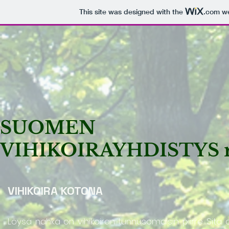
This site was designed with the
.com
we
SUOMEN
VIHIKOIRAYHDISTYS 
VIHIKOIRA KOTONA
Löysä nahka on vihikoiran tunnusomaisin piirre. Sitä 