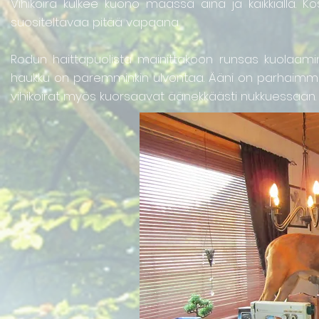
Vihikoira kulkee kuono maassa aina ja kaikkialla. Kos
suositeltavaa pitää vapaana.
Rodun haittapuolista mainittakoon runsas kuolaami
haukku on paremminkin ulvontaa. Ääni on parhaimmi
vihikoirat myös kuorsaavat äänekkäästi nukkuessaan.